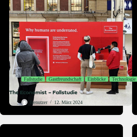
Fallstudie
Gastfreundschaft
Einblicke
Technologie
The Economist – Fallstudie
Benutzer
12. März 2024