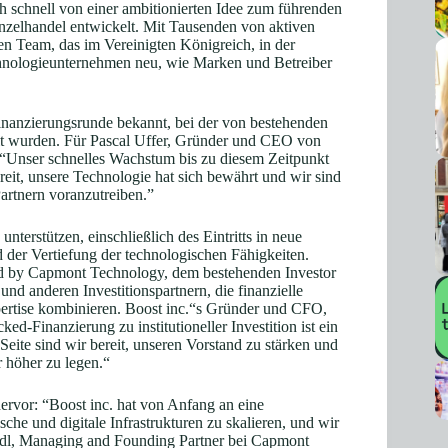
h schnell von einer ambitionierten Idee zum führenden
nzelhandel entwickelt. Mit Tausenden von aktiven
n Team, das im Vereinigten Königreich, in der
Technologieunternehmen neu, wie Marken und Betreiber
Finanzierungsrunde bekannt, bei der von bestehenden
lt wurden. Für Pascal Uffer, Gründer und CEO von
g: “Unser schnelles Wachstum bis zu diesem Zeitpunkt
ereit, unsere Technologie hat sich bewährt und wir sind
artnern voranzutreiben.”
nterstützen, einschließlich des Eintritts in neue
d der Vertiefung der technologischen Fähigkeiten.
ned by Capmont Technology, dem bestehenden Investor
d anderen Investitionspartnern, die finanzielle
xpertise kombinieren. Boost inc.“s Gründer und CFO,
Finanzierung zu institutioneller Investition ist ein
 Seite sind wir bereit, unseren Vorstand zu stärken und
r höher zu legen.“
 hervor: “Boost inc. hat von Anfang an eine
che und digitale Infrastrukturen zu skalieren, und wir
eindl, Managing and Founding Partner bei Capmont