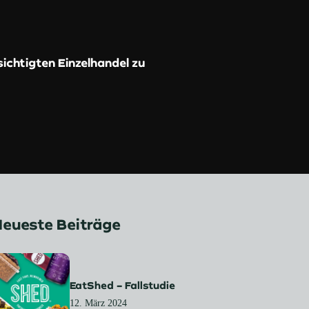
ichtigten Einzelhandel zu
eueste Beiträge
EatShed – Fallstudie
12. März 2024