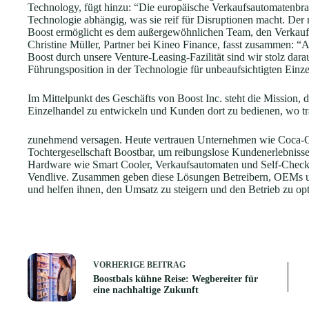
Technology, fügt hinzu: “Die europäische Verkaufsautomatenbran
Technologie abhängig, was sie reif für Disruptionen macht. Der
Boost ermöglicht es dem außergewöhnlichen Team, den Verkaufs
Christine Müller, Partner bei Kineo Finance, fasst zusammen: “Als
Boost durch unsere Venture-Leasing-Fazilität sind wir stolz dara
Führungsposition in der Technologie für unbeaufsichtigten Einz
Im Mittelpunkt des Geschäfts von Boost Inc. steht die Mission, 
Einzelhandel zu entwickeln und Kunden dort zu bedienen, wo tr
zunehmend versagen. Heute vertrauen Unternehmen wie Coca-Co
Tochtergesellschaft Boostbar, um reibungslose Kundenerlebnisse
Hardware wie Smart Cooler, Verkaufsautomaten und Self-Checko
Vendlive. Zusammen geben diese Lösungen Betreibern, OEMs un
und helfen ihnen, den Umsatz zu steigern und den Betrieb zu op
VORHERIGE
BEITRAG
Boostbals kühne Reise: Wegbereiter für
eine nachhaltige Zukunft