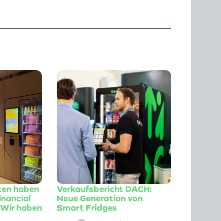
ten haben
Verkaufsbericht DACH:
inancial
Neue Generation von
 Wir haben
Smart Fridges