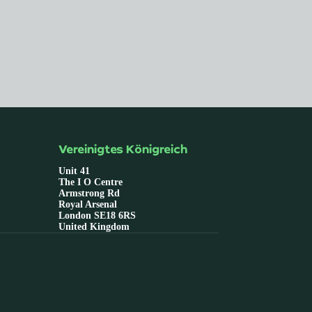
Vereinigtes Königreich
Unit 41
The I O Centre
Armstrong Rd
Royal Arsenal
London SE18 6RS
United Kingdom