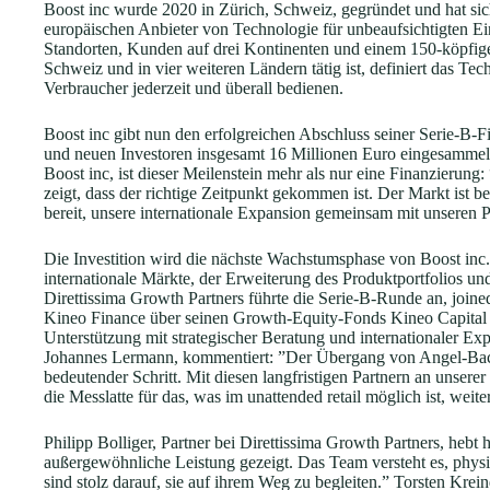
Boost inc wurde 2020 in Zürich, Schweiz, gegründet und hat sic
europäischen Anbieter von Technologie für unbeaufsichtigten Ei
Standorten, Kunden auf drei Kontinenten und einem 150-köpfige
Schweiz und in vier weiteren Ländern tätig ist, definiert das 
Verbraucher jederzeit und überall bedienen.
Boost inc gibt nun den erfolgreichen Abschluss seiner Serie-B-
und neuen Investoren insgesamt 16 Millionen Euro eingesamme
Boost inc, ist dieser Meilenstein mehr als nur eine Finanzierun
zeigt, dass der richtige Zeitpunkt gekommen ist. Der Markt ist b
bereit, unsere internationale Expansion gemeinsam mit unseren P
Die Investition wird die nächste Wachstumsphase von Boost inc. u
internationale Märkte, der Erweiterung des Produktportfolios un
Direttissima Growth Partners führte die Serie-B-Runde an, joi
Kineo Finance über seinen Growth-Equity-Fonds Kineo Capital un
Unterstützung mit strategischer Beratung und internationaler E
Johannes Lermann, kommentiert: ”Der Übergang von Angel-Backed-
bedeutender Schritt. Mit diesen langfristigen Partnern an unserer
die Messlatte für das, was im unattended retail möglich ist, weite
Philipp Bolliger, Partner bei Direttissima Growth Partners, hebt
außergewöhnliche Leistung gezeigt. Das Team versteht es, physis
sind stolz darauf, sie auf ihrem Weg zu begleiten.” Torsten Kr