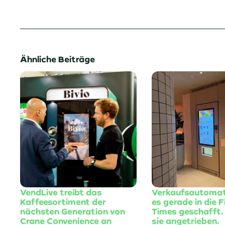
Ähnliche Beiträge
VendLive treibt das
Verkaufsautoma
Kaffeesortiment der
es gerade in die F
nächsten Generation von
Times geschafft.
Crane Convenience an
sie angetrieben.