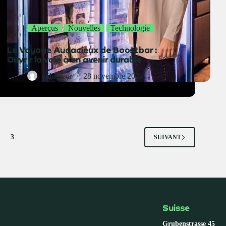
Aperçus
Nouvelles
Technologie
Le Voyage Audacieux de Boostbar :
Ouvrir la voie à un avenir durable
utilisateur
28 novembre 2024
3
SUIVANT
Suisse
Grubenstrasse 45