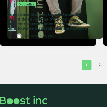
Nouvelles
Boost inc clôture un tour de table de
série B de 16 millions d'euros pour
accélérer sa croissance internationale
dans la vente au détail sans surveillance
utilisateur
26 juin 2025
1
2