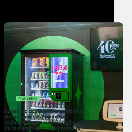
Nouvelles
Boost inc acquiert Vensolutions,
élargissant ses capacités
technologiques sur le marché allemand
de la distribution automatique