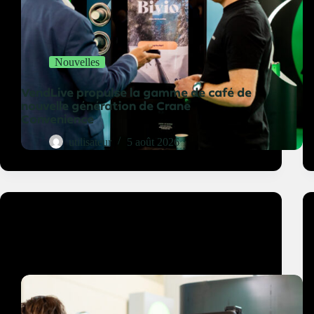
Nouvelles
VendLive propulse la gamme de café de
nouvelle génération de Crane
Convenience
utilisateur
5 août 2026