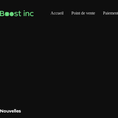
Skip
to
content
Accueil
Point de vente
Paiement
Nouvelles