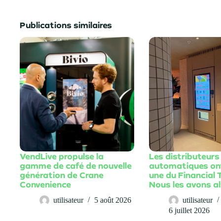
Publications similaires
VendLive propulse la
Les distributeurs
gamme de café de nouvelle
automatiques ont
génération de Crane
une du Financial 
Convenience
Nous les avons al
utilisateur
5 août 2026
utilisateur
6 juillet 2026