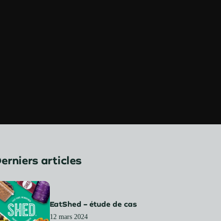
erniers articles
EatShed – étude de cas
12 mars 2024