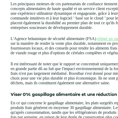
Les principaux moteurs de ces partenariats de confiance tiennent
concepts alimentaires de haute qualité et un service client exce
une expérience utilisateur dynamique et engageante, grâce à leur
commande intuitives et à leur logiciel ‘ basé sur le cloud ’ pour le
placent également la durabilité au premier plan de tout ce qu'ils
entreprises soucieuses de développement durable.
L'Agence britannique de sécurité alimentaire (FSA)
rédigé un ra
sur la manière de rendre la vente plus durable, notamment en prom
fournisseurs locaux, et des conseils pour rendre les aliments fra
de viande rouge et plus d'options de céréales complètes et végét
Il est intéressant de noter que le rapport se concentrait uniquement
en grande partie dû au fait que l'impact environnemental de la fo
frais n'est pas largement médiatisé. Boostbar s'est donné pour mis
choix pour une vie plus durable et plus économique. Ils ne sont 
déchets, mais ils constituent également une alternative saine.
Viser 0% gaspillage alimentaire et une réductio
En ce qui concerne le gaspillage alimentaire, les plats surgelés r
produits frais génèrent en moyenne 30 gaspillage alimentaire. Les
qu'après consommation, tandis que les réfrigérateurs de produits 
fois par semaine, en raison de leur durée de conservation plus co