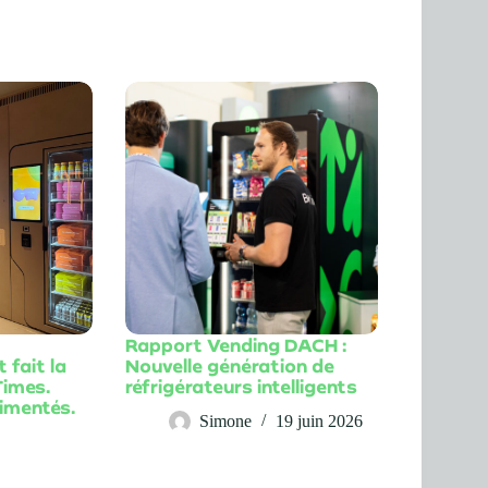
Rapport Vending DACH :
 fait la
Nouvelle génération de
Times.
réfrigérateurs intelligents
imentés.
Simone
19 juin 2026