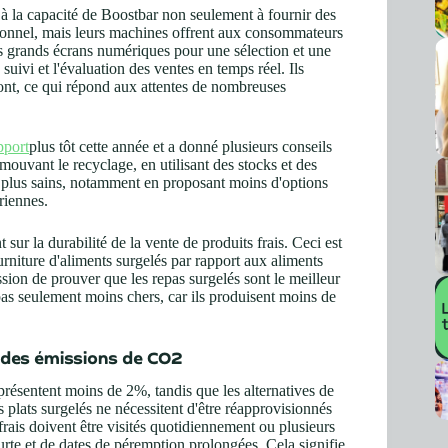
 à la capacité de Boostbar non seulement à fournir des
ptionnel, mais leurs machines offrent aux consommateurs
s grands écrans numériques pour une sélection et une
 suivi et l'évaluation des ventes en temps réel. Ils
 font, ce qui répond aux attentes de nombreuses
pport
plus tôt cette année et a donné plusieurs conseils
ouvant le recyclage, en utilisant des stocks et des
is plus sains, notamment en proposant moins d'options
ariennes.
 sur la durabilité de la vente de produits frais. Ceci est
urniture d'aliments surgelés par rapport aux aliments
sion de prouver que les repas surgelés sont le meilleur
pas seulement moins chers, car ils produisent moins de
n des émissions de CO2
eprésentent moins de 2%, tandis que les alternatives de
 plats surgelés ne nécessitent d'être réapprovisionnés
frais doivent être visités quotidiennement ou plusieurs
urte et de dates de péremption prolongées. Cela signifie